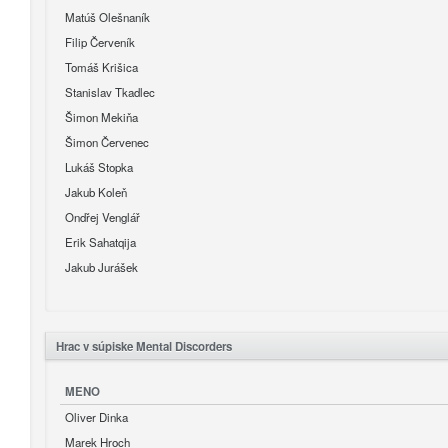
Matúš Olešnaník
Filip Červeník
Tomáš Krišica
Stanislav Tkadlec
Šimon Mekiňa
Šimon Červenec
Lukáš Stopka
Jakub Koleň
Ondřej Venglář
Erik Sahatqija
Jakub Jurášek
Hrac v súpiske Mental Discorders
MENO
Oliver Dinka
Marek Hroch