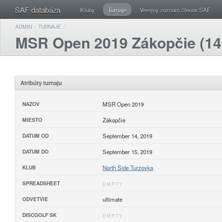
SAF databáza
Kluby
Turnaje
Verejný zoznam členov SAF
ADMIN
/
TURNAJE
/
MSR Open 2019 Zákopčie (14.
Atribúty turnaju
NAZOV
MSR Open 2019
MIESTO
Zákopčie
DATUM OD
September 14, 2019
DATUM DO
September 15, 2019
KLUB
North Side Turzovka
SPREADSHEET
EMPTY
ODVETVIE
ultimate
DISCGOLF SK
EMPTY