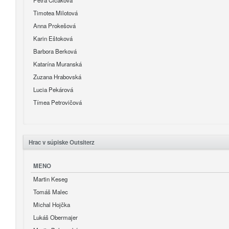
Timotea Milotová
Anna Prokešová
Karin Eštoková
Barbora Berková
Katarína Muranská
Zuzana Hrabovská
Lucia Pekárová
Tímea Petrovičová
Hrac v súpiske Outsiterz
MENO
Martin Keseg
Tomáš Malec
Michal Hojčka
Lukáš Obermajer