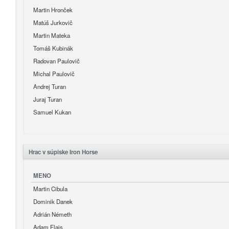
Martin Hronček
Matúš Jurkovič
Martin Mateka
Tomáš Kubinák
Radovan Paulovič
Michal Paulovič
Andrej Turan
Juraj Turan
Samuel Kukan
Hrac v súpiske Iron Horse
MENO
Martin Cibula
Dominik Danek
Adrián Németh
Adam Flajs