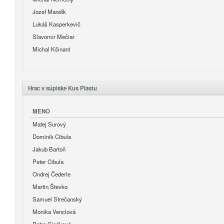
Jozef Mandík
Lukáš Kasperkevič
Slavomír Mečiar
Michal Kšinant
Hrac v súpiske Kus Plastu
MENO
Matej Surový
Dominik Cibula
Jakub Bartoň
Peter Cibula
Ondrej Čederle
Martin Števko
Samuel Strečanský
Monika Venclová
Petra Cicáková