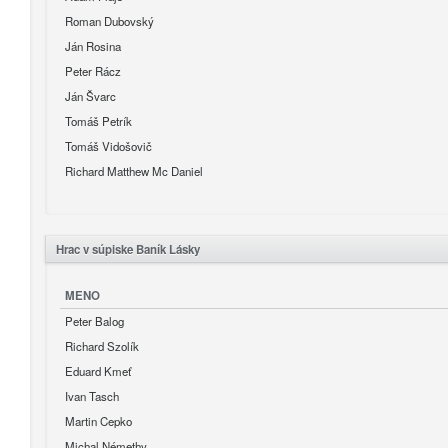
Roman Dubovský
Ján Rosina
Peter Rácz
Ján Švarc
Tomáš Petrík
Tomáš Vidošovič
Richard Matthew Mc Daniel
Hrac v súpiske Baník Lásky
MENO
Peter Balog
Richard Szolík
Eduard Kmeť
Ivan Tasch
Martin Cepko
Michal Némethy