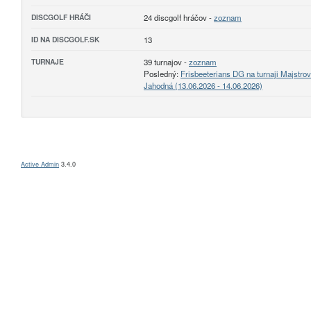
DISCGOLF HRÁČI
24 discgolf hráčov -
zoznam
ID NA DISCGOLF.SK
13
TURNAJE
39 turnajov -
zoznam
Posledný:
Frisbeeterians DG na turnaji Majst
Jahodná (13.06.2026 - 14.06.2026)
Active Admin
3.4.0