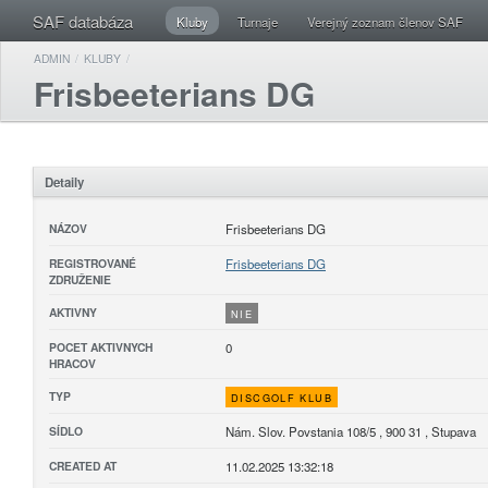
SAF databáza
Kluby
Turnaje
Verejný zoznam členov SAF
ADMIN
/
KLUBY
/
Frisbeeterians DG
Detaily
NÁZOV
Frisbeeterians DG
REGISTROVANÉ
Frisbeeterians DG
ZDRUŽENIE
AKTIVNY
NIE
POCET AKTIVNYCH
0
HRACOV
TYP
DISCGOLF KLUB
SÍDLO
Nám. Slov. Povstania 108/5 , 900 31 , Stupava
CREATED AT
11.02.2025 13:32:18