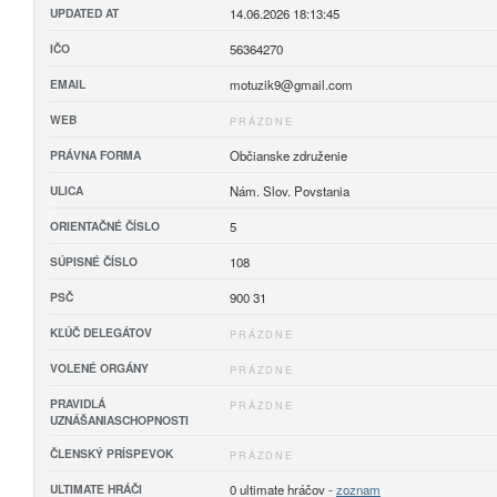
UPDATED AT
14.06.2026 18:13:45
IČO
56364270
EMAIL
motuzik9@gmail.com
WEB
PRÁZDNE
PRÁVNA FORMA
Občianske združenie
ULICA
Nám. Slov. Povstania
ORIENTAČNÉ ČÍSLO
5
SÚPISNÉ ČÍSLO
108
PSČ
900 31
KĽÚČ DELEGÁTOV
PRÁZDNE
VOLENÉ ORGÁNY
PRÁZDNE
PRAVIDLÁ
PRÁZDNE
UZNÁŠANIASCHOPNOSTI
ČLENSKÝ PRÍSPEVOK
PRÁZDNE
ULTIMATE HRÁČI
0 ultimate hráčov -
zoznam