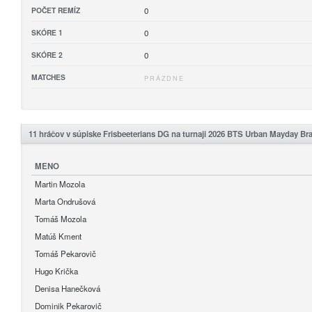
POČET REMÍZ
0
SKÓRE 1
0
SKÓRE 2
0
MATCHES
PRÁZDNE
11 hráčov v súpiske Frisbeeterians DG na turnaji 2026 BTS Urban Mayday Brati
MENO
Martin Mozola
Marta Ondrušová
Tomáš Mozola
Matúš Kment
Tomáš Pekarovič
Hugo Krička
Denisa Hanečková
Dominik Pekarovič