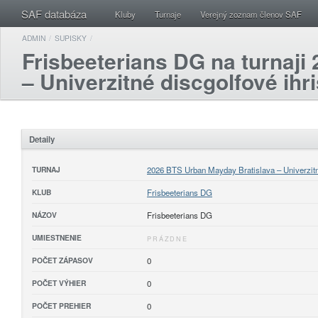
SAF databáza
Kluby
Turnaje
Verejný zoznam členov SAF
ADMIN
/
SUPISKY
/
Frisbeeterians DG na turnaj
– Univerzitné discgolfové ihr
Detaily
TURNAJ
2026 BTS Urban Mayday Bratislava – Univerzitné
KLUB
Frisbeeterians DG
NÁZOV
Frisbeeterians DG
UMIESTNENIE
PRÁZDNE
POČET ZÁPASOV
0
POČET VÝHIER
0
POČET PREHIER
0