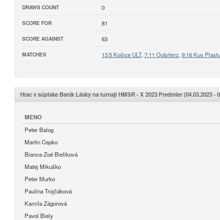
DRAWS COUNT
0
SCORE FOR
81
SCORE AGAINST
63
MATCHES
13:5 Košice ULT
,
7:11 Outsiterz
,
9:16 Kus Plast
Hrac v súpiske Baník Lásky na turnaji HMSR - X 2023 Predmier (04.03.2023 - 0
MENO
Peter Balog
Martin Cepko
Bianca-Zoé Bieliková
Matej Mikuško
Peter Murko
Paulína Trojčáková
Kamila Zágorová
Pavol Biely