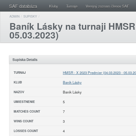
SAF databáza
Kluby
Turnaje
Verejný zoznam členov SAF
ADMIN
/
SUPISKY
/
Baník Lásky na turnaji HMSR 
05.03.2023)
Supiska Details
TURNAJ
HMSR - X 2023 Predmier (04.03.2023 - 05.03.2
KLUB
Baník Lásky
NAZOV
Baník Lásky
UMIESTNENIE
5
MATCHES COUNT
7
WINS COUNT
3
LOSSES COUNT
4