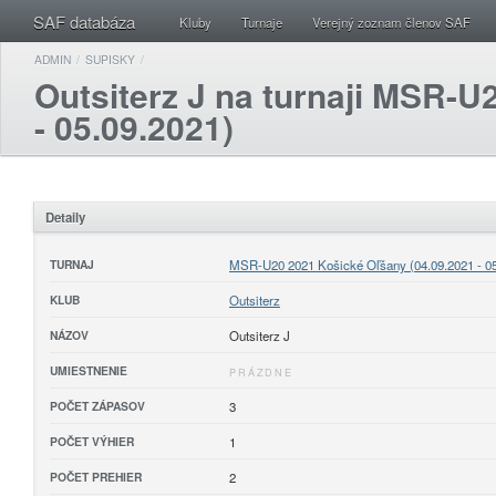
SAF databáza
Kluby
Turnaje
Verejný zoznam členov SAF
ADMIN
/
SUPISKY
/
Outsiterz J na turnaji MSR-U
- 05.09.2021)
Detaily
TURNAJ
MSR-U20 2021 Košické Oľšany (04.09.2021 - 05
KLUB
Outsiterz
NÁZOV
Outsiterz J
UMIESTNENIE
PRÁZDNE
POČET ZÁPASOV
3
POČET VÝHIER
1
POČET PREHIER
2