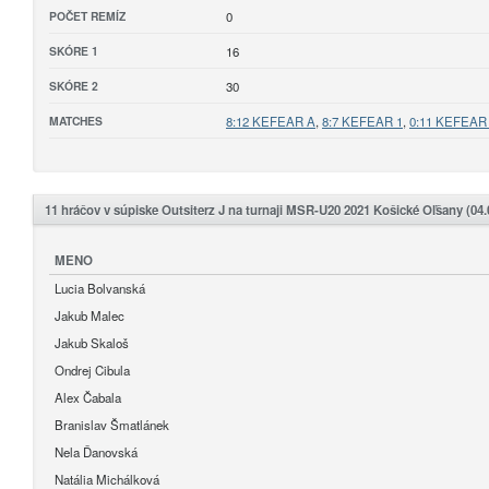
POČET REMÍZ
0
SKÓRE 1
16
SKÓRE 2
30
MATCHES
8:12 KEFEAR A
,
8:7 KEFEAR 1
,
0:11 KEFEAR
11 hráčov v súpiske Outsiterz J na turnaji MSR-U20 2021 Košické Oľšany (04.0
MENO
Lucia Bolvanská
Jakub Malec
Jakub Skaloš
Ondrej Cibula
Alex Čabala
Branislav Šmatlánek
Nela Ďanovská
Natália Michálková