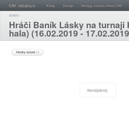
SAF databáza
Kluby
Turnaje
Verejný zoznam členov SAF
ADMIN
/
Hráči Baník Lásky na turnaj
hala) (16.02.2019 - 17.02.2019
Všetky účasti
(0)
Nenájdený.