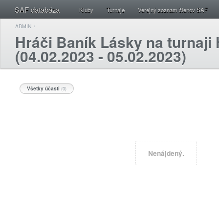
SAF databáza
Kluby
Turnaje
Verejný zoznam členov SAF
ADMIN
/
Hráči Baník Lásky na turnaj
(04.02.2023 - 05.02.2023)
Všetky účasti
(0)
Nenájdený.