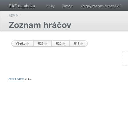
SAF databáza
Kluby
Turnaje
Verejný zoznam členov SAF
ADMIN
/
Zoznam hráčov
Všetko
U23
U20
U17
(0)
(0)
(0)
(0)
Active Admin
3.4.0