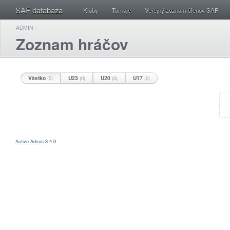
SAF databáza
Kluby
Turnaje
Verejný zoznam členov SAF
ADMIN
/
Zoznam hráčov
Všetko
U23
U20
U17
(0)
(0)
(0)
(0)
Active Admin
3.4.0